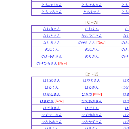
とものりさん
ともはるさん
とも
ともひろさん
ともやさん
とも
[な～の]
なおきさん
なおくん
な
なおとさん
なおひこさん
な
なりきさん
のぞむさん
[New]
のぶ
のぶくん
のぶさん
のぶ
のぶゆきさん
のりさん
のり
のりひろさん
[New]
[は～ほ]
はじめさん
はやとさん
は
はるくん
はるさん
はる
ひかるさん
ひきつ
[New]
ひ
ひさゆき
[New]
ひであきさん
ひ
ひできさん
ひでくん
ひ
ひでひこさん
ひでゆきさん
ひ
ひろあきさん
ひろかずさん
ひ
ひろくん
ひろさん
ひ