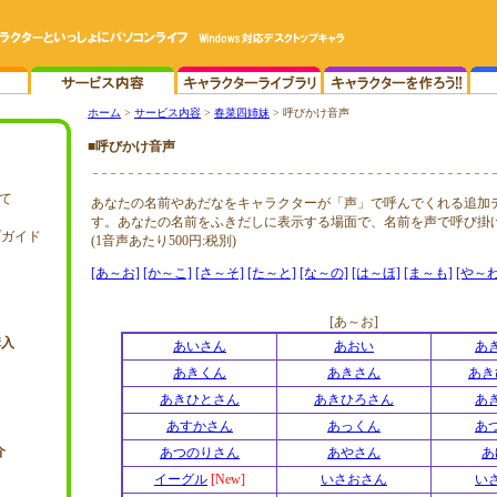
ホーム
>
サービス内容
>
春菜四姉妹
> 呼びかけ音声
■呼びかけ音声
あなたの名前やあだなをキャラクターが「声」で呼んでくれる追加
す。あなたの名前をふきだしに表示する場面で、名前を声で呼び掛
(1音声あたり500円:税別)
[あ～お]
[か～こ]
[さ～そ]
[た～と]
[な～の]
[は～ほ]
[ま～も]
[や～わ
[あ～お]
あいさん
あおい
あ
あきくん
あきさん
あき
あきひとさん
あきひろさん
あ
あすかさん
あっくん
あ
あつのりさん
あやさん
あ
イーグル
[New]
いさおさん
い