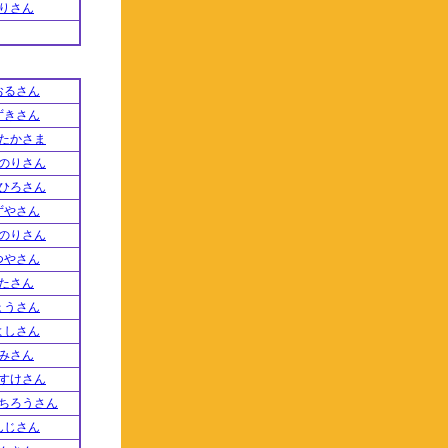
りさん
おるさん
ずきさん
たかさま
のりさん
ひろさん
ずやさん
のりさん
つやさん
たさん
ょうさん
よしさん
みさん
すけさん
ちろうさん
んじさん