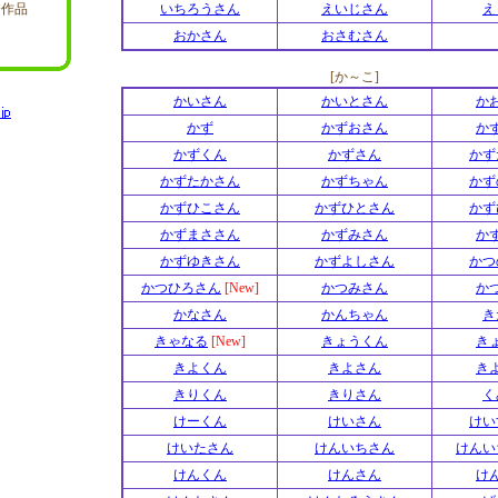
いちろうさん
えいじさん
え
おかさん
おさむさん
[か～こ]
かいさん
かいとさん
か
かず
かずおさん
か
かずくん
かずさん
かず
かずたかさん
かずちゃん
かず
かずひこさん
かずひとさん
かず
かずまささん
かずみさん
か
かずゆきさん
かずよしさん
かつ
かつひろさん
[New]
かつみさん
か
かなさん
かんちゃん
き
きゃなる
[New]
きょうくん
き
きよくん
きよさん
き
きりくん
きりさん
く
けーくん
けいさん
けい
けいたさん
けんいちさん
けんい
けんくん
けんさん
け