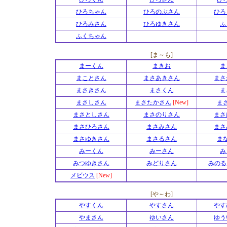
ひろちゃん
ひろのぶさん
ひろ
ひろみさん
ひろゆきさん
ふ
ふくちゃん
[ま～も]
まーくん
まきお
ま
まことさん
まさあきさん
まさ
まさきさん
まさくん
ま
まさしさん
まさたかさん
[New]
ま
まさとしさん
まさのりさん
まさ
まさひろさん
まさみさん
まさ
まさゆきさん
まさるさん
ま
みーくん
みーさん
み
みつゆきさん
みどりさん
みのる
メビウス
[New]
[や～わ]
やすくん
やすさん
やす
やまさん
ゆいさん
ゆう